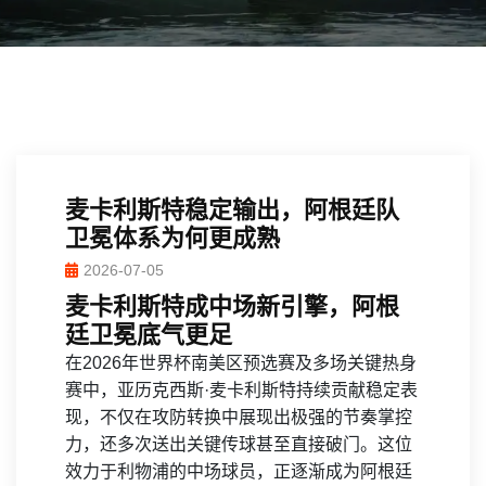
麦卡利斯特稳定输出，阿根廷队
卫冕体系为何更成熟
2026-07-05
麦卡利斯特成中场新引擎，阿根
廷卫冕底气更足
在2026年世界杯南美区预选赛及多场关键热身
赛中，亚历克西斯·麦卡利斯特持续贡献稳定表
现，不仅在攻防转换中展现出极强的节奏掌控
力，还多次送出关键传球甚至直接破门。这位
效力于利物浦的中场球员，正逐渐成为阿根廷