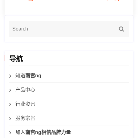
导航
知道
南宫ng
产品中心
行业资讯
服务宗旨
加入
南宫ng相信品牌力量