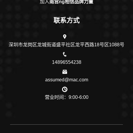
加入
南宫ng相信品牌力量
联系方式
深圳市龙岗区龙城街道盛平社区龙平西路18号区1088号
14896554238
assumed@mac.com
营业时间：9:00-6:00