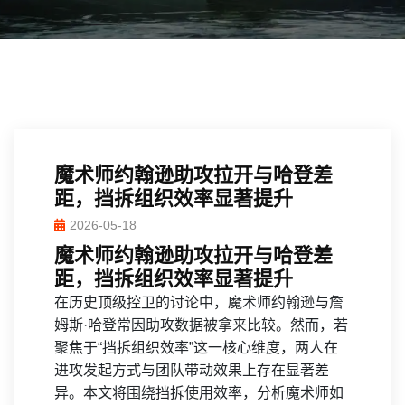
魔术师约翰逊助攻拉开与哈登差
距，挡拆组织效率显著提升
2026-05-18
魔术师约翰逊助攻拉开与哈登差
距，挡拆组织效率显著提升
在历史顶级控卫的讨论中，魔术师约翰逊与詹
姆斯·哈登常因助攻数据被拿来比较。然而，若
聚焦于“挡拆组织效率”这一核心维度，两人在
进攻发起方式与团队带动效果上存在显著差
异。本文将围绕挡拆使用效率，分析魔术师如