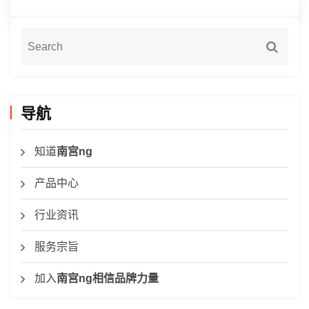
导航
知道
南宫ng
产品中心
行业资讯
服务宗旨
加入
南宫ng相信品牌力量