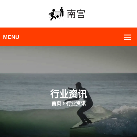
行业资讯
首页
行业资讯