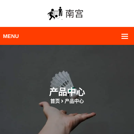
产品中心
首页
产品中心