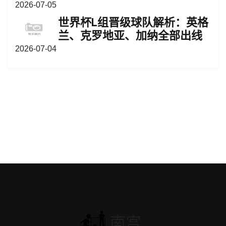
2026-07-05
世界杯L组晋级球队解析：英格
兰、克罗地亚、加纳全部出线
2026-07-04