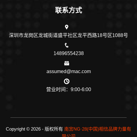
联系方式
深圳市龙岗区龙城街道盛平社区龙平西路18号区1088号
14896554238
assumed@mac.com
营业时间：9:00-6:00
Copyright © 2026 - 版权所有
南宫NG·28(中国)相信品牌力量有
限公司