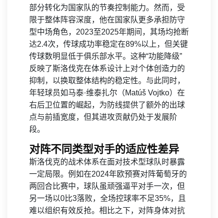
部分转化为国家队的节奏控制能力。然而，受
限于整体阵容深度，他在国家队更多承担防守
型中场角色，2023至2025年期间，其场均抢断
达2.4次，传球成功率稳定在89%以上，但关键
传球数明显低于俱乐部水平。这种“功能降级”
反映了斯洛伐克在体系设计上对个体创造力的
抑制，以换取整体结构的稳定性。与此同时，
年轻球员如马泰·维泰扎尔（Matúš Vojtko）在
右后卫位置的崛起，为防线提供了额外的出球
点与前插宽度，但其进攻贡献仍处于发展阶
段。
对阵不同类型对手的适应性差异
斯洛伐克的战术体系在面对技术型球队时暴露
一定局限。例如在2024年欧预赛对阵葡萄牙的
两回合比赛中，球队虽顽强逼平对手一次，但
另一场以0比3落败，全场控球率不足35%，且
难以组织有效反抢。相比之下，对阵身体对抗