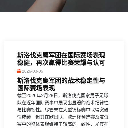
斯洛伐克鹰军团在国际赛场表现
稳健，再次赢得比赛荣耀与认可
2026-03-05
斯洛伐克鹰军团的战术稳定性与
国际赛场表现
截至2026年2月28日，斯洛伐克国家男子足球
队在近年国际赛事中展现出显著的战术纪律性
与比赛韧性。尽管未在大型锦标赛中取得突破
性成绩，但其在欧国联、欧洲杯预选赛及友谊
赛中的整体表现维持了较高的一致性，尤其在