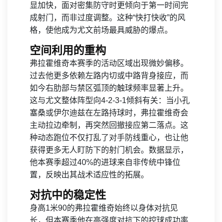
显加快，面对密集防守时更倾向于第一时间完
成射门，而非过度调整。这种“快打快收”的风
格，使他成为尤文前场最具威胁的爆点。
空间利用的重构
弗拉霍维奇本赛季的活动区域出现微妙偏移。
过去他更多依赖左路内切或中路背身接应，而
如今右肋部与禁区弧顶的触球频率显著上升。
这与尤文整体阵型向4-2-3-1倾斜有关：当小孔
塞桑或伊尔迪兹在左路持球时，弗拉霍维奇会
主动拉边牵制，再突然回撤接应第二落点。这
种动态跑位不仅打乱了对手防线重心，也让他
获得更多无人盯防下的射门机会。数据显示，
他本赛季超过40%的进球来自非传统中锋位
置，反映出其战术适应性的拓展。
对抗中的稳定性
身高1米90的弗拉霍维奇始终以身体对抗见
长，但本赛季他在高强度对抗下的控球成功率