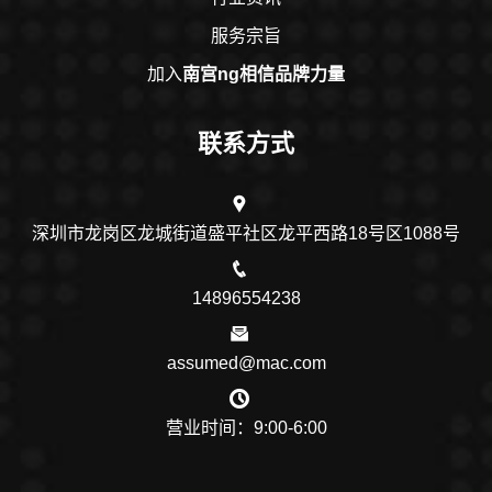
服务宗旨
加入
南宫ng相信品牌力量
联系方式
深圳市龙岗区龙城街道盛平社区龙平西路18号区1088号
14896554238
assumed@mac.com
营业时间：9:00-6:00