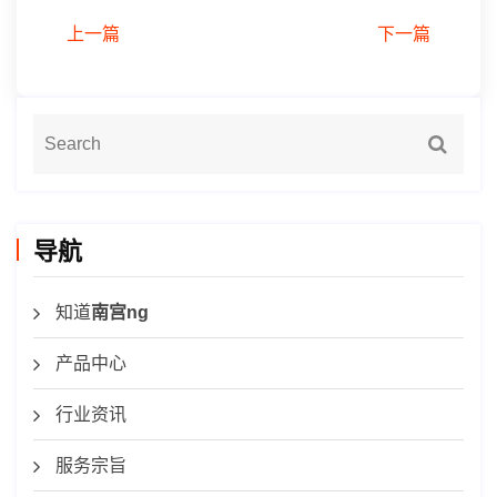
上一篇
下一篇
导航
知道
南宫ng
产品中心
行业资讯
服务宗旨