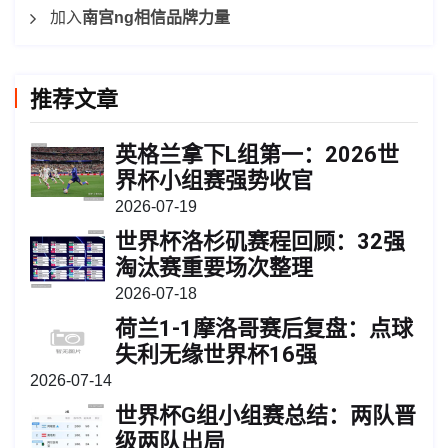
加入
南宫ng相信品牌力量
推荐文章
英格兰拿下L组第一：2026世
界杯小组赛强势收官
2026-07-19
世界杯洛杉矶赛程回顾：32强
淘汰赛重要场次整理
2026-07-18
荷兰1-1摩洛哥赛后复盘：点球
失利无缘世界杯16强
2026-07-14
世界杯G组小组赛总结：两队晋
级两队出局