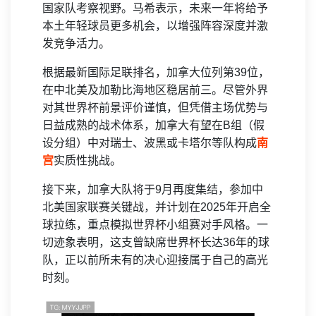
国家队考察视野。马希表示，未来一年将给予
本土年轻球员更多机会，以增强阵容深度并激
发竞争活力。
根据最新国际足联排名，加拿大位列第39位，
在中北美及加勒比海地区稳居前三。尽管外界
对其世界杯前景评价谨慎，但凭借主场优势与
日益成熟的战术体系，加拿大有望在B组（假
设分组）中对瑞士、波黑或卡塔尔等队构成
南
宫
实质性挑战。
接下来，加拿大队将于9月再度集结，参加中
北美国家联赛关键战，并计划在2025年开启全
球拉练，重点模拟世界杯小组赛对手风格。一
切迹象表明，这支曾缺席世界杯长达36年的球
队，正以前所未有的决心迎接属于自己的高光
时刻。