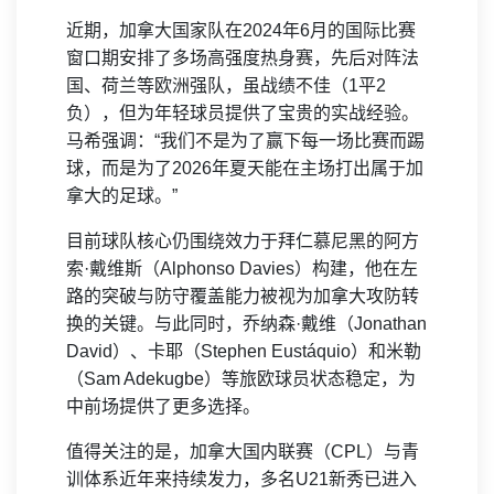
近期，加拿大国家队在2024年6月的国际比赛
窗口期安排了多场高强度热身赛，先后对阵法
国、荷兰等欧洲强队，虽战绩不佳（1平2
负），但为年轻球员提供了宝贵的实战经验。
马希强调：“我们不是为了赢下每一场比赛而踢
球，而是为了2026年夏天能在主场打出属于加
拿大的足球。”
目前球队核心仍围绕效力于拜仁慕尼黑的阿方
索·戴维斯（Alphonso Davies）构建，他在左
路的突破与防守覆盖能力被视为加拿大攻防转
换的关键。与此同时，乔纳森·戴维（Jonathan
David）、卡耶（Stephen Eustáquio）和米勒
（Sam Adekugbe）等旅欧球员状态稳定，为
中前场提供了更多选择。
值得关注的是，加拿大国内联赛（CPL）与青
训体系近年来持续发力，多名U21新秀已进入