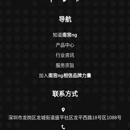
导航
知道
南宫ng
产品中心
行业资讯
服务宗旨
加入
南宫ng相信品牌力量
联系方式
深圳市龙岗区龙城街道盛平社区龙平西路18号区1088号