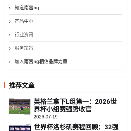
知道
南宫ng
产品中心
行业资讯
服务宗旨
加入
南宫ng相信品牌力量
推荐文章
英格兰拿下L组第一：2026世
界杯小组赛强势收官
2026-07-19
世界杯洛杉矶赛程回顾：32强