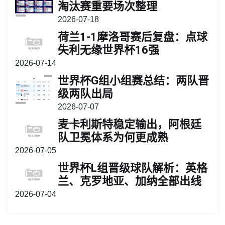
淘汰赛重要场次整理
2026-07-18
荷兰1-1摩洛哥赛后复盘：点球
失利无缘世界杯16强
2026-07-14
世界杯G组小组赛总结：两队晋
级两队出局
2026-07-07
麦卡利斯特稳定输出，阿根廷
队卫冕体系为何更成熟
2026-07-05
世界杯L组晋级球队解析：英格
兰、克罗地亚、加纳全部出线
2026-07-04